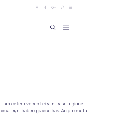
llum cetero vocent ei vim, case regione
nimal ei, ei habeo graeco has. An pro mutat