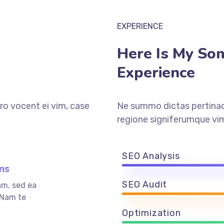
EXPERIENCE
Here Is My So
Experience
ro vocent ei vim, case
Ne summo dictas pertinaci
regione signiferumque vim
SEO Analysis
ns
SEO Audit
am, sed ea
 Nam te
Optimization