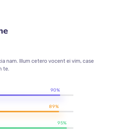
me
a nam. Illum cetero vocent ei vim, case
 te.
90%
89%
95%