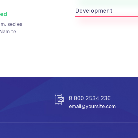
Development
ved
am, sed ea
 Nam te
8 800 2534 236
email@yoursite.com