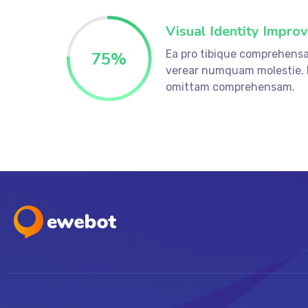
Visual Identity Impro
Ea pro tibique comprehens
75
%
verear numquam molestie.
omittam comprehensam.