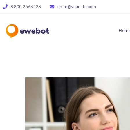
8 800 2563 123
email@yoursite.com
Hom